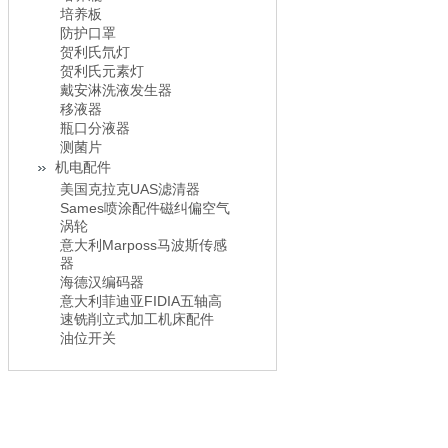
培养板
防护口罩
贺利氏氘灯
贺利氏元素灯
戴安淋洗液发生器
移液器
瓶口分液器
测菌片
机电配件
美国克拉克UAS滤清器
Sames喷涂配件磁纠偏空气
涡轮
意大利Marposs马波斯传感
器
海德汉编码器
意大利菲迪亚FIDIA五轴高
速铣削立式加工机床配件
油位开关