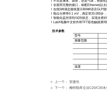
l
不论是液体、固体，还是气体，智能化
l
全面而完整的接口，标配
Ethernet(
以太
l
在线
5
种滴定曲线显示和
9
种语言
GLP
报
l
电位分辨率
0.1 mV
，滴定管
20,000
步，
l
智能化监控溶剂
/
试剂状态，实现全密封
l
LabX
电脑中文软件和
TFT
彩色触摸屏同
技术参数
型号
测量范围
温度
上一个：
安捷伦
下一个：
梅特勒库仑法C20/C30